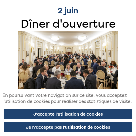
2 juin
Dîner d'ouverture
En poursuivant votre navigation sur ce site, vous acceptez
Le dîner d’ouverture marque le lancement officiel
l'utilisation de cookies pour réaliser des statistiques de visite.
de Future of HR 2026.
J'accepte l'utilisation de cookies
Plus de 100 dirigeants se retrouverons dans un
cadre prestigieux pour une soirée unique,
Je n'accepte pas l'utilisation de cookies
rythmée par :