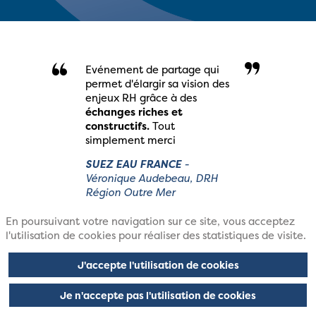
Evénement de partage qui
permet d'élargir sa vision des
enjeux RH grâce à des
échanges riches et
constructifs.
Tout
simplement merci
SUEZ EAU FRANCE
-
Véronique Audebeau, DRH
Région Outre Mer
En poursuivant votre navigation sur ce site, vous acceptez
l'utilisation de cookies pour réaliser des statistiques de visite.
Future of HR porte bien son
nom
du fait de la
J'accepte l'utilisation de cookies
contribution des RH à la
transformation de
Je n'accepte pas l'utilisation de cookies
l'entreprise.