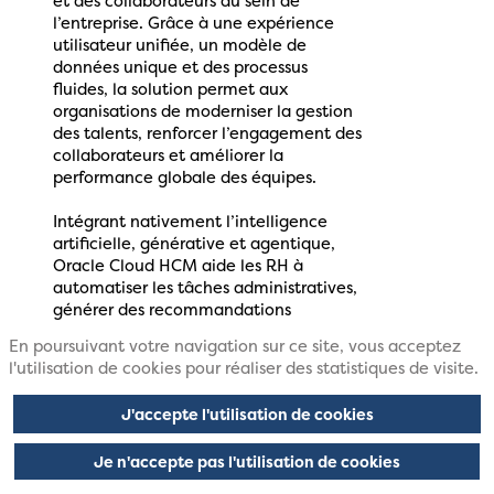
et des collaborateurs au sein de
l’entreprise. Grâce à une expérience
utilisateur unifiée, un modèle de
données unique et des processus
fluides, la solution permet aux
organisations de moderniser la gestion
des talents, renforcer l’engagement des
collaborateurs et améliorer la
performance globale des équipes.
Intégrant nativement l’intelligence
artificielle, générative et agentique,
Oracle Cloud HCM aide les RH à
automatiser les tâches administratives,
générer des recommandations
personnalisées et accompagner les
En poursuivant votre navigation sur ce site, vous acceptez
managers dans leurs prises de décision.
l'utilisation de cookies pour réaliser des statistiques de visite.
Les agents IA peuvent assister les
collaborateurs tout au long de leur
J'accepte l'utilisation de cookies
parcours : recrutement, onboarding,
développement des compétences,
Je n'accepte pas l'utilisation de cookies
mobilité interne, gestion des
performances ou encore planification