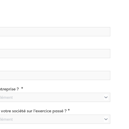
*
ntreprise ?
élément
*
 votre société sur l'exercice passé ?
élément