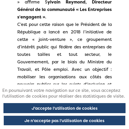
» affirme S
ylvain Reymond, Directeur
Général de la communauté « Les Entreprises
s’engagent »
.
C’est pour cette raison que le Président de la
République a lancé en 2018 l’initiative de
cette « joint-venture », ce groupement
d’intérêt public qui fédère des entreprises de
toutes tailles et tout secteur, le
Gouvernement, par le biais du Ministre du
Travail, et Pôle emploi. Avec un objectif :
mobiliser les organisations aux côtés des
pouvoirs publics sur les sujets d’inclusion et
En poursuivant votre navigation sur ce site, vous acceptez
d'écologie. Ce mouvement est notamment
l'utilisation de cookies pour réaliser des statistiques de visite.
partie prenante du programme « 1 Jeune, Une
solution » qui a permis la signature de 830
J'accepte l'utilisation de cookies
000 contrats d’apprentissage ou du passage à
Je n'accepte pas l'utilisation de cookies
l’échelle du dispositif de mentorat passé de 25