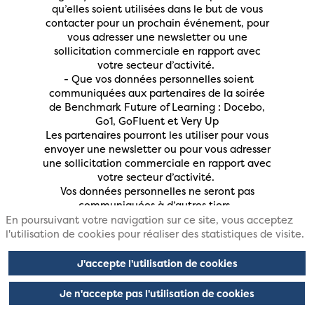
qu’elles soient utilisées dans le but de vous
contacter pour un prochain événement, pour
vous adresser une newsletter ou une
sollicitation commerciale en rapport avec
votre secteur d’activité.
- Que vos données personnelles soient
communiquées aux partenaires de la soirée
de Benchmark Future of Learning : Docebo,
Go1, GoFluent et Very Up
Les partenaires pourront les utiliser pour vous
envoyer une newsletter ou pour vous adresser
une sollicitation commerciale en rapport avec
votre secteur d’activité.
Vos données personnelles ne seront pas
communiquées à d’autres tiers.
En poursuivant votre navigation sur ce site, vous acceptez
Vos données personnelles seront conservées
l'utilisation de cookies pour réaliser des statistiques de visite.
au maximum trois (3) ans, après leur collecte
ou après le dernier contact émanant de votre
J'accepte l'utilisation de cookies
part le cas échéant (pour les prospects), ou à
compter de la fin de la relation commerciale
Je n'accepte pas l'utilisation de cookies
avec vous (pour les clients).